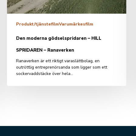
Ranaverken
Produkt/tjänstefilm
Varumärkesfilm
Den moderna gödselspridaren – HILL
SPRIDAREN – Ranaverken
Ranaverken är ett riktigt varaslättbolag, en
outröttlig entreprenörsanda som ligger som ett
sockervaddstäcke över hela…