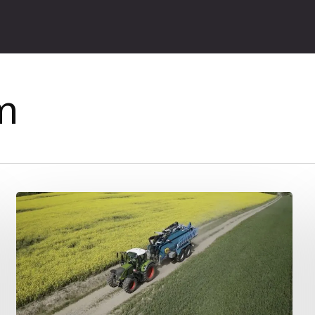
m
Den
moderna
gödselspridaren
–
HILL
SPRIDAREN
–