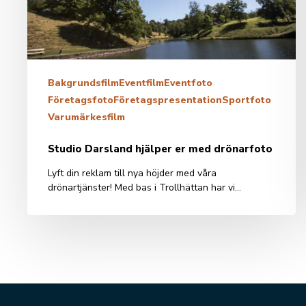
Bakgrundsfilm
Eventfilm
Eventfoto
Företagsfoto
Företagspresentation
Sportfoto
Varumärkesfilm
Studio Darsland hjälper er med drönarfoto
Lyft din reklam till nya höjder med våra
drönartjänster! Med bas i Trollhättan har vi…