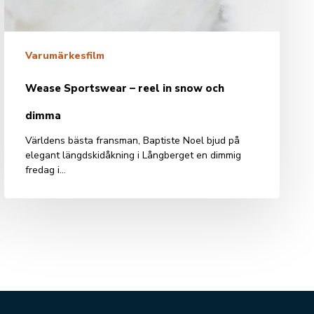
dimma
Varumärkesfilm
Wease Sportswear – reel in snow och
dimma
Världens bästa fransman, Baptiste Noel bjud på
elegant längdskidåkning i Långberget en dimmig
fredag i…