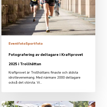
i
Trollhättan
Eventfoto
Sportfoto
Fotografering av deltagare i Kraftprovet
2025 i Trollhättan
Kraftprovet är Trollhättans finaste och äldsta
idrottevenemang. Med närmare 2000 deltagare
också det största. Vi…
Eventfotografering