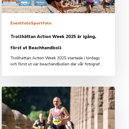
ut
Beachhandboll
Eventfoto
Sportfoto
Trollhättan Action Week 2025 är igång,
först ut Beachhandboll
Trollhättan Action Week 2025 startade i lördags
och först ut var beachandbollen där vår fotograf…
Fotografering
av
deltagare
i
Kraftprovet
2025