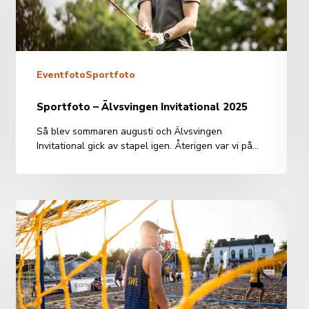
Eventfoto
Sportfoto
Sportfoto – Älvsvingen Invitational 2025
Så blev sommaren augusti och Älvsvingen
Invitational gick av stapel igen. Återigen var vi på…
Eventfotografering
–
Trollhättan
Action
Week
2024