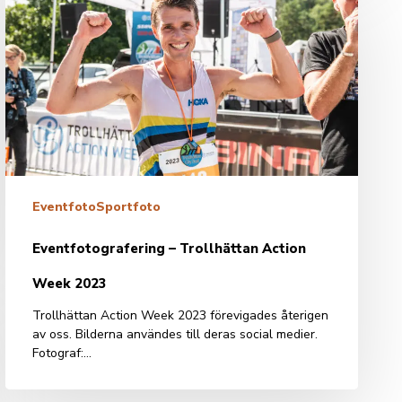
–
Trollhättan
Action
Week
2023
Eventfoto
Sportfoto
Eventfotografering – Trollhättan Action
Week 2023
Trollhättan Action Week 2023 förevigades återigen
av oss. Bilderna användes till deras social medier.
Fotograf:…