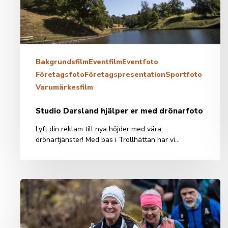
Bakgrundsfilm
Eventfilm
Eventfoto
Företagsfoto
Företagspresentation
Sportfoto
Varumärkesfilm
Studio Darsland hjälper er med drönarfoto
Lyft din reklam till nya höjder med våra
drönartjänster! Med bas i Trollhättan har vi…
Edsvidsleden
Trailrun
2025