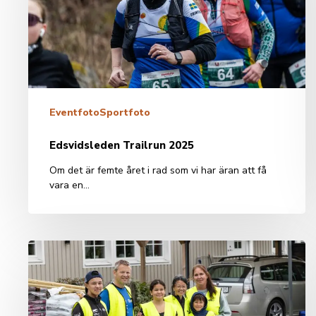
Eventfoto
Sportfoto
Edsvidsleden Trailrun 2025
Om det är femte året i rad som vi har äran att få
vara en…
Det
är
tack
vare