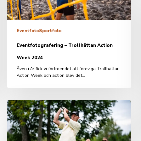
Eventfoto
Sportfoto
Eventfotografering – Trollhättan Action
Week 2024
Även i år fick vi förtroendet att föreviga Trollhättan
Action Week och action blev det…
Sportfoto
–
Älsvingen
Invitational
2023