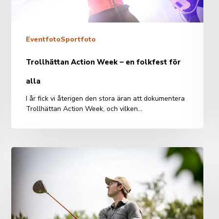
alla
Eventfoto
Sportfoto
Trollhättan Action Week – en folkfest för
alla
I år fick vi återigen den stora äran att dokumentera
Trollhättan Action Week, och vilken…
Sportfoto
–
Älvsvingen
Invitational
2025