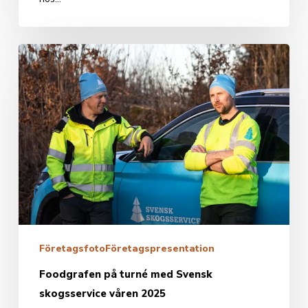
Foodgrafen
på
turné
med
Svensk
skogsservice
våren
2025
Företagsfoto
Företagspresentation
Foodgrafen på turné med Svensk
skogsservice våren 2025