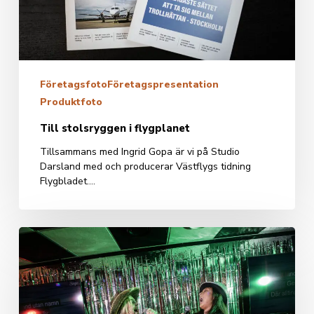
Företagsfoto
Företagspresentation
Produktfoto
Till stolsryggen i flygplanet
Tillsammans med Ingrid Gopa är vi på Studio
Darsland med och producerar Västflygs tidning
Flygbladet.…
Reklamfoto-
Musik,
fest
och
karaoke