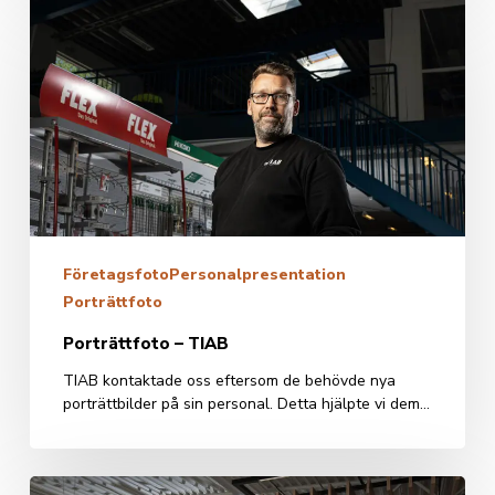
Porträttfoto
–
TIAB
Företagsfoto
Personalpresentation
Porträttfoto
Porträttfoto – TIAB
TIAB kontaktade oss eftersom de behövde nya
porträttbilder på sin personal. Detta hjälpte vi dem…
Lindströms