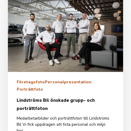
Bil
önskade
grupp-
och
porträttfoton
Företagsfoto
Personalpresentation
Porträttfoto
Lindströms Bil önskade grupp- och
porträttfoton
Medarbetarbilder och porträttfoton till Lindströms
Bil Vi fick uppdragen att fota personal och miljö
hos…