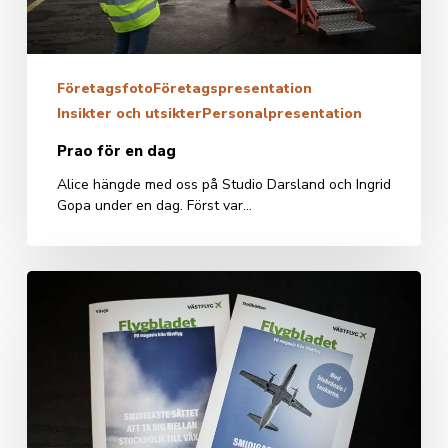
Företagsfoto
Företagspresentation
Insikter och utsikter
Personalpresentation
Prao för en dag
Alice hängde med oss på Studio Darsland och Ingrid
Gopa under en dag. Först var…
Till
stolsryggen
i
flygplanet