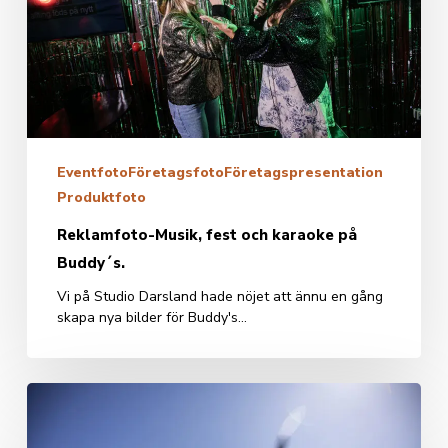
på
Buddy
´s.
Eventfoto
Företagsfoto
Företagspresentation
Produktfoto
Reklamfoto-Musik, fest och karaoke på
Buddy´s.
Vi på Studio Darsland hade nöjet att ännu en gång
skapa nya bilder för Buddy's…
Studio
Darsland
hjälper