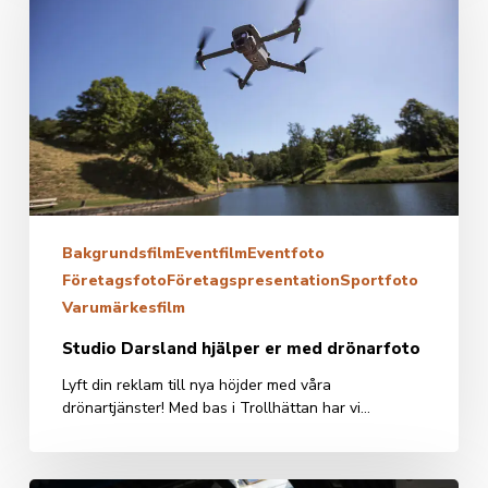
er
med
drönarfoto
Bakgrundsfilm
Eventfilm
Eventfoto
Företagsfoto
Företagspresentation
Sportfoto
Varumärkesfilm
Studio Darsland hjälper er med drönarfoto
Lyft din reklam till nya höjder med våra
drönartjänster! Med bas i Trollhättan har vi…