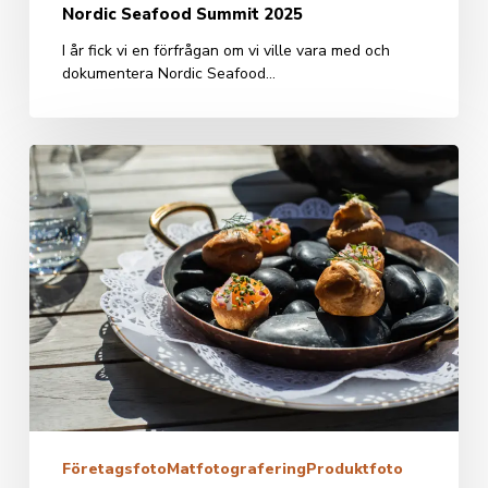
Nordic Seafood Summit 2025
I år fick vi en förfrågan om vi ville vara med och
dokumentera Nordic Seafood…
Sommarbilder
till
Sjömagasinet
Företagsfoto
Matfotografering
Produktfoto