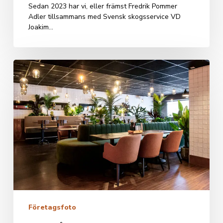
Sedan 2023 har vi, eller främst Fredrik Pommer
Adler tillsammans med Svensk skogsservice VD
Joakim…
Bilder
på
ny
interiör
hos
Buddys
Företagsfoto