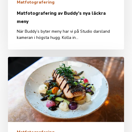
Matfotografering
Matfotografering av Buddy’s nya läckra
meny
När Buddy’s byter meny har vi på Studio darsland
kameran i högsta hugg. Kolla in…
Nu
serveras
det
nya
rätter
hos
Buddy’s