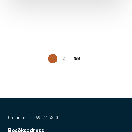
1
2
Next
Org.nummer: 559074-6300
Besöksadress