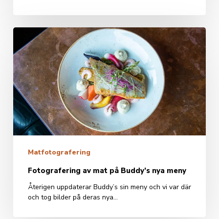
Fotografering
av
mat
på
Buddy’s
nya
meny
Matfotografering
Fotografering av mat på Buddy’s nya meny
Återigen uppdaterar Buddy’s sin meny och vi var där
och tog bilder på deras nya…