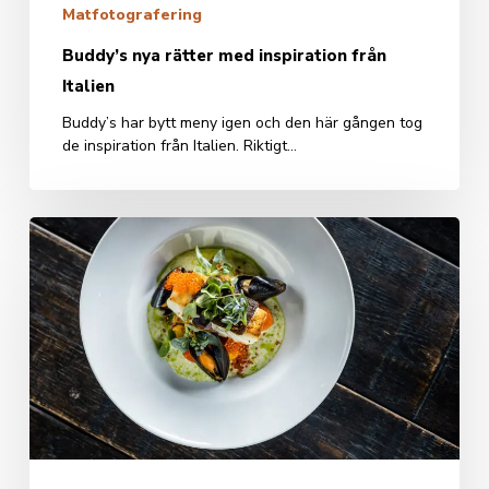
Matfotografering
Buddy’s nya rätter med inspiration från
Italien
Buddy’s har bytt meny igen och den här gången tog
de inspiration från Italien. Riktigt…
Matfotografering
av
Buddy’s
nya
läckra
meny