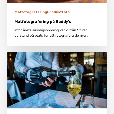
Matfotografering
Produktfoto
Matfotografering på Buddy’s
Inför årets säsongsöppning var vi från Studio
darsland på plats för att fotografera de nya…
Wine
Maker
Dinner
–
nicholas
feuillatte
champagne
–
Sjömagasinet
Göteborg