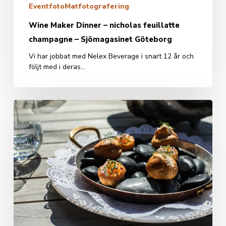
Eventfoto
Matfotografering
Wine Maker Dinner – nicholas feuillatte
champagne – Sjömagasinet Göteborg
Vi har jobbat med Nelex Beverage i snart 12 år och
följt med i deras…
Sommarbilder
till
Sjömagasinet