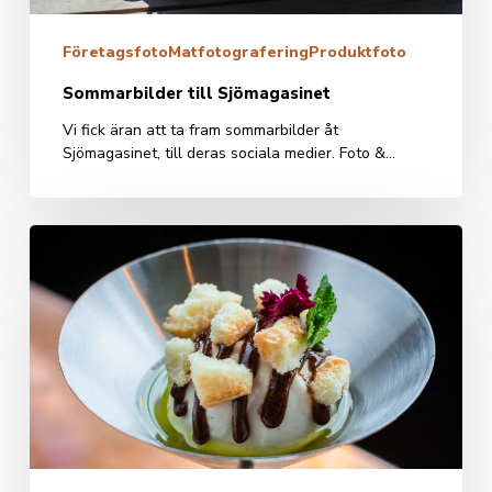
Företagsfoto
Matfotografering
Produktfoto
Sommarbilder till Sjömagasinet
Vi fick äran att ta fram sommarbilder åt
Sjömagasinet, till deras sociala medier. Foto &…
Buddy’s
nya
rätter
med
inspiration
från
Italien