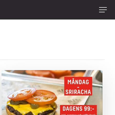
Menu
Bless
Burgers
–
Lunchburgare