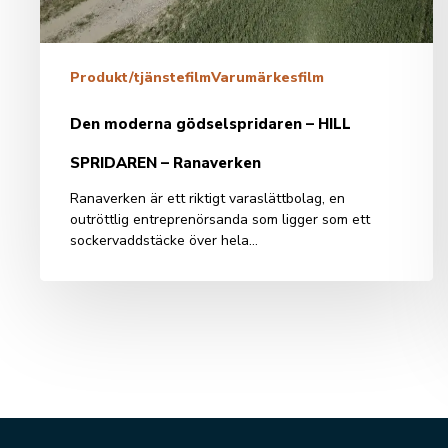
Ranaverken
Produkt/tjänstefilm
Varumärkesfilm
Den moderna gödselspridaren – HILL
SPRIDAREN – Ranaverken
Ranaverken är ett riktigt varaslättbolag, en
outröttlig entreprenörsanda som ligger som ett
sockervaddstäcke över hela…