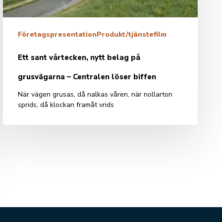
–
Centralen
löser
Företagspresentation
Produkt/tjänstefilm
biffen
Ett sant vårtecken, nytt belag på
grusvägarna – Centralen löser biffen
När vägen grusas, då nalkas våren, när nollarton
sprids, då klockan framåt vrids