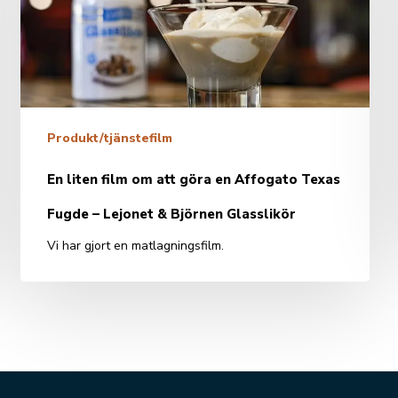
att
göra
en
Affogato
Texas
Fugde
Produkt/tjänstefilm
–
Lejonet
En liten film om att göra en Affogato Texas
&
Björnen
Fugde – Lejonet & Björnen Glasslikör
Glasslikör
Vi har gjort en matlagningsfilm.