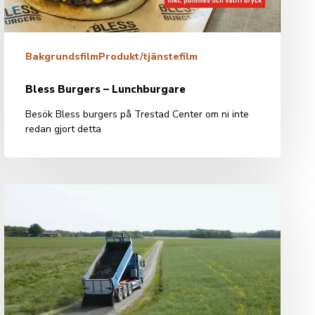
Bakgrundsfilm
Produkt/tjänstefilm
Bless Burgers – Lunchburgare
Besök Bless burgers på Trestad Center om ni inte
redan gjort detta
Ett
sant
vårtecken,
nytt
belag
på
grusvägarna