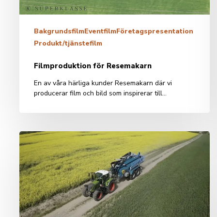
Bakgrundsfilm
Eventfilm
Företagspresentation
Produkt/tjänstefilm
Filmproduktion för Resemakarn
En av våra härliga kunder Resemakarn där vi
producerar film och bild som inspirerar till…
Den
moderna
gödselspridaren
–
HILL
SPRIDAREN
–