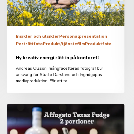
Insikter och utsikter
Personalpresentation
Porträttfoto
Produkt/tjänstefilm
Produktfoto
Ny kreativ energi rätt in på kontoret!
Andreas Olsson, mångfacetterad fotograf blir
ansvarig för Studio Darsland och Ingridgopas
mediaproduktion. För att ta…
En
liten
film
om