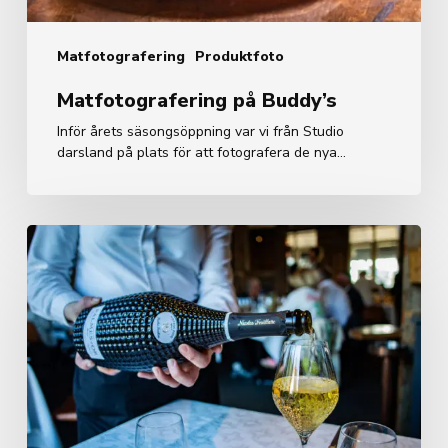
Matfotografering
Produktfoto
Matfotografering på Buddy’s
Inför årets säsongsöppning var vi från Studio
darsland på plats för att fotografera de nya…
Wine
Maker
Dinner
–
nicholas
feuillatte
champagne
–
Sjömagasinet