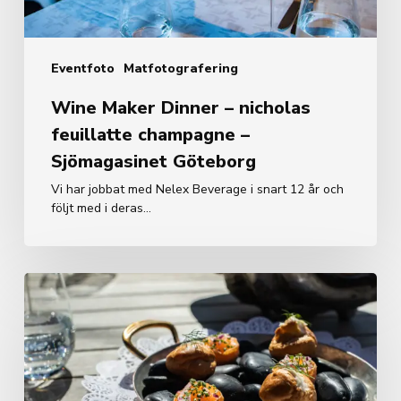
Göteborg
Eventfoto
Matfotografering
Wine Maker Dinner – nicholas
feuillatte champagne –
Sjömagasinet Göteborg
Vi har jobbat med Nelex Beverage i snart 12 år och
följt med i deras…
Sommarbilder
till
Sjömagasinet