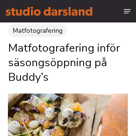
Skip
Menu
to
main
Close
content
Menu
Matfotografering
Matfotografering inför
säsongsöppning på
Buddy’s