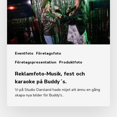
karaoke
på
Buddy
´s.
Eventfoto
Företagsfoto
Företagspresentation
Produktfoto
Reklamfoto-Musik, fest och
karaoke på Buddy´s.
Vi på Studio Darsland hade nöjet att ännu en gång
skapa nya bilder för Buddy's…