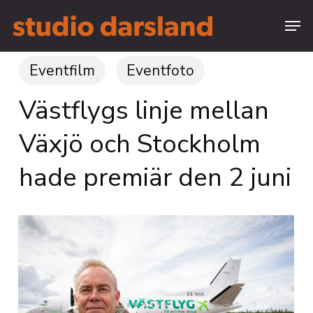
Skip
Menu
to
main
Close
content
Menu
Eventfilm
Eventfoto
Västflygs linje mellan
Växjö och Stockholm
hade premiär den 2 juni