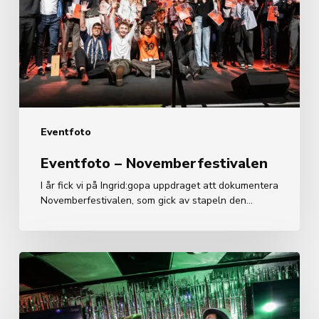
Eventfoto
Eventfoto – Novemberfestivalen
I år fick vi på Ingrid:gopa uppdraget att dokumentera
Novemberfestivalen, som gick av stapeln den…
Reklamfoto-
Musik,
fest
och