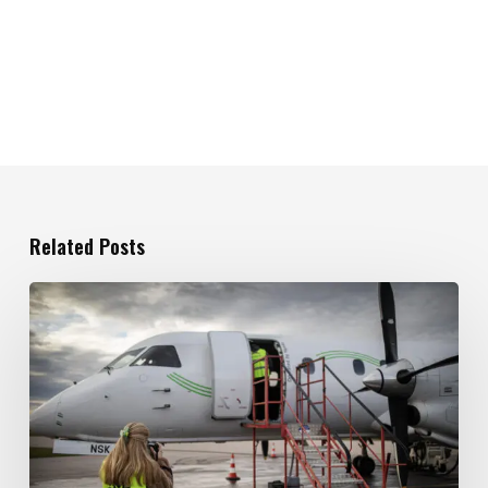
Related Posts
Prao
för
en
dag