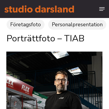
Skip
Menu
to
main
Close
content
Menu
Företagsfoto
Personalpresentation
Porträttfoto – TIAB