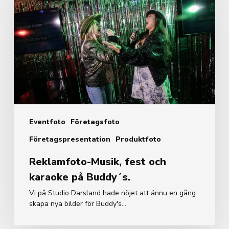
fest
och
karaoke
på
Buddy
´s.
Eventfoto
Företagsfoto
Företagspresentation
Produktfoto
Reklamfoto-Musik, fest och
karaoke på Buddy´s.
Vi på Studio Darsland hade nöjet att ännu en gång
skapa nya bilder för Buddy's…