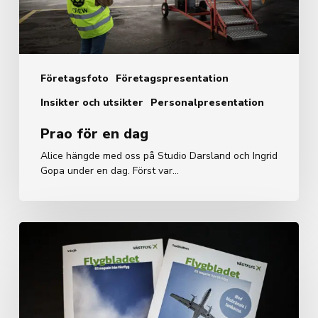
Företagsfoto
Företagspresentation
Insikter och utsikter
Personalpresentation
Prao för en dag
Alice hängde med oss på Studio Darsland och Ingrid
Gopa under en dag. Först var…
Till
stolsryggen
i
flygplanet