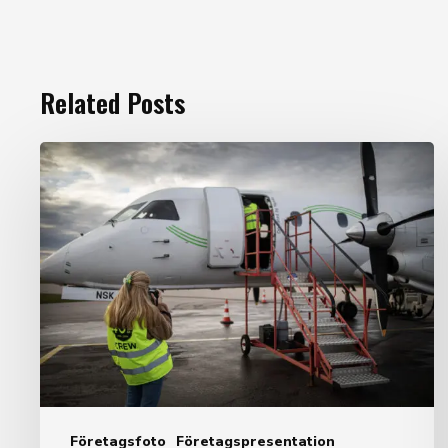
Related Posts
Prao
för
en
dag
Företagsfoto
Företagspresentation