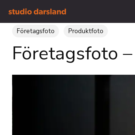
Skip
to
main
content
Företagsfoto
Produktfoto
Företagsfoto –