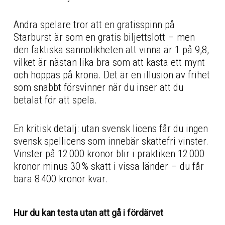
Andra spelare tror att en gratisspinn på
Starburst är som en gratis biljettslott – men
den faktiska sannolikheten att vinna är 1 på 9,8,
vilket är nästan lika bra som att kasta ett mynt
och hoppas på krona. Det är en illusion av frihet
som snabbt försvinner när du inser att du
betalat för att spela.
En kritisk detalj: utan svensk licens får du ingen
svensk spellicens som innebär skattefri vinster.
Vinster på 12 000 kronor blir i praktiken 12 000
kronor minus 30 % skatt i vissa länder – du får
bara 8 400 kronor kvar.
Hur du kan testa utan att gå i fördärvet