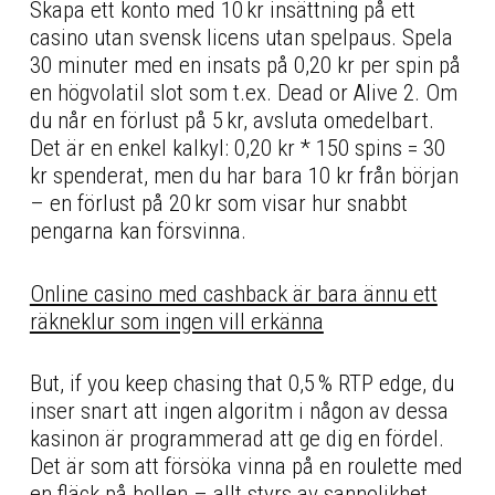
Skapa ett konto med 10 kr insättning på ett
casino utan svensk licens utan spelpaus. Spela
30 minuter med en insats på 0,20 kr per spin på
en högvolatil slot som t.ex. Dead or Alive 2. Om
du når en förlust på 5 kr, avsluta omedelbart.
Det är en enkel kalkyl: 0,20 kr * 150 spins = 30
kr spenderat, men du har bara 10 kr från början
– en förlust på 20 kr som visar hur snabbt
pengarna kan försvinna.
Online casino med cashback är bara ännu ett
räkneklur som ingen vill erkänna
But, if you keep chasing that 0,5 % RTP edge, du
inser snart att ingen algoritm i någon av dessa
kasinon är programmerad att ge dig en fördel.
Det är som att försöka vinna på en roulette med
en fläck på bollen – allt styrs av sannolikhet,