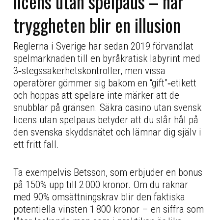
licens utan spelpaus – när
tryggheten blir en illusion
Reglerna i Sverige har sedan 2019 förvandlat
spelmarknaden till en byråkratisk labyrint med
3‑stegssäkerhetskontroller, men vissa
operatörer gömmer sig bakom en “gift”‑etikett
och hoppas att spelare inte märker att de
snubblar på gränsen. Säkra casino utan svensk
licens utan spelpaus betyder att du slår hål på
den svenska skyddsnätet och lämnar dig själv i
ett fritt fall.
Ta exempelvis Betsson, som erbjuder en bonus
på 150% upp till 2 000 kronor. Om du räknar
med 90% omsättningskrav blir den faktiska
potentiella vinsten 1 800 kronor – en siffra som