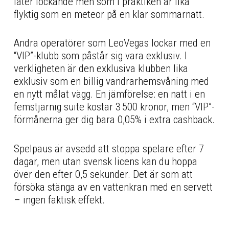
låter lockande men som i praktiken är lika
flyktig som en meteor på en klar sommarnatt.
Andra operatörer som LeoVegas lockar med en
“VIP”-klubb som påstår sig vara exklusiv. I
verkligheten är den exklusiva klubben lika
exklusiv som en billig vandrarhemsvåning med
en nytt målat vägg. En jämförelse: en natt i en
femstjärnig suite kostar 3 500 kronor, men “VIP”-
förmånerna ger dig bara 0,05% i extra cashback.
Spelpaus är avsedd att stoppa spelare efter 7
dagar, men utan svensk licens kan du hoppa
över den efter 0,5 sekunder. Det är som att
försöka stänga av en vattenkran med en servett
– ingen faktisk effekt.