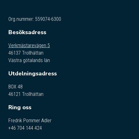
Org.nummer: 559074-6300
Besöksadress
Verkmästarevägen 5
46137 Trollhättan
Västra götalands län
Utdelningsadress
BOX 48
46121 Trollhättan
Ring oss
Fredrik Pommer Adler
+46 704 144 424