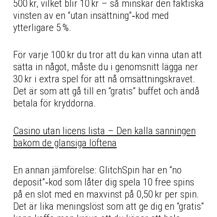
500 kr, vilket blir 10 kr – så minskar den faktiska
vinsten av en “utan insättning”‑kod med
ytterligare 5 %.
För varje 100 kr du tror att du kan vinna utan att
sätta in något, måste du i genomsnitt lägga ner
30 kr i extra spel för att nå omsättningskravet.
Det är som att gå till en “gratis” buffet och ändå
betala för kryddorna.
Casino utan licens lista – Den kalla sanningen
bakom de glansiga löftena
En annan jämförelse: GlitchSpin har en “no
deposit”‑kod som låter dig spela 10 free spins
på en slot med en maxvinst på 0,50 kr per spin.
Det är lika meningslöst som att ge dig en “gratis”