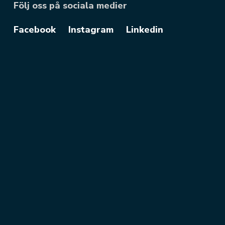
Följ oss på sociala medier
Facebook
Instagram
Linkedin