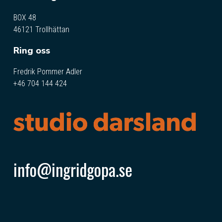
BOX 48
46121 Trollhättan
Ring oss
Fredrik Pommer Adler
+46 704 144 424
info@ingridgopa.se