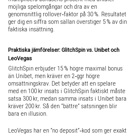
möjliga spelomgångar och dra av en
genomsnittlig rollover‑faktor på 30 %. Resultatet
ger dig en siffra som sällan överstiger 5 % av din
faktiska insättning.
Praktiska jämförelser: GlitchSpin vs. Unibet och
LeoVegas
GlitchSpin erbjuder 15 % högre maximal bonus
än Unibet, men kräver en 2‑ggr högre
omsättningskrav. Det betyder att en spelare
med en 100 kr insats i GlitchSpin faktiskt måste
satsa 300 kr, medan samma insats i Unibet bara
kräver 200 kr. Så den ”bättre” satsningen blir
bara en illusion.
LeoVegas har en “no deposit”‑kod som ger exakt