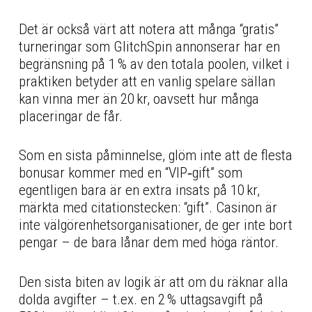
Det är också värt att notera att många “gratis”
turneringar som GlitchSpin annonserar har en
begränsning på 1 % av den totala poolen, vilket i
praktiken betyder att en vanlig spelare sällan
kan vinna mer än 20 kr, oavsett hur många
placeringar de får.
Som en sista påminnelse, glöm inte att de flesta
bonusar kommer med en “VIP‑gift” som
egentligen bara är en extra insats på 10 kr,
märkta med citationstecken: “gift”. Casinon är
inte välgörenhetsorganisationer, de ger inte bort
pengar – de bara lånar dem med höga räntor.
Den sista biten av logik är att om du räknar alla
dolda avgifter – t.ex. en 2 % uttagsavgift på