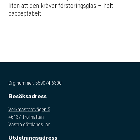
liten att den kräver förstoringsglas – helt
oacceptabelt.
Org.nummer: 559074-6300
Besöksadress
Verkmästarevägen 5
46137 Trollhättan
Västra götalands län
Utdelningsadress