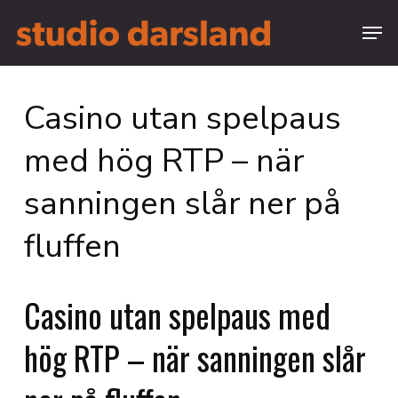
Skip
Menu
to
main
Close
content
Menu
Casino utan spelpaus
med hög RTP – när
sanningen slår ner på
fluffen
Casino utan spelpaus med
hög RTP – när sanningen slår