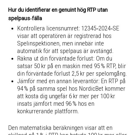
Hur du identifierar en genuint hög RTP utan
spelpaus‑fälla
Kontrollera licensnumret: 12345‑2024‑SE
visar att operatören är registrerad hos
Spelinspektionen, men innebär inte
automatik för att spelpaus är avstängd.
Räkna ut din förväntade förlust: Om du
satsar 50 kr på en maskin med 95 % RTP, blir
din förväntade förlust 2,5 kr per spelomgång.
Jämför med en annan leverantör: En RTP på
94 % på samma spel hos NordicBet kommer
att kosta dig ungefär 6 kr mer per 100 kr
insats jämfört med 96 % hos en
konkurrerande plattform.
Den matematiska beräkningen visar att en