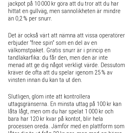
jackpot på 10 000 kr göra att du tror att du har
hittat en gullväg, men sannolikheten är mindre
än 0,2 % per snurr.
Det är också värt att nämna att vissa operatörer
erbjuder “free spin” som en del av en
välkomstpaket. Gratis snurr är i princip en
tandläkarfika: du får den, men den är inte
menad att ge dig något verkligt värde. Dessutom
kräver de ofta att du spelar igenom 25 % av
vinsten innan du kan ta ut den.
Slutligen, glöm inte att kontrollera
uttagsgränserna. En minsta uttag på 100 kr kan
låta lågt, men om du har spelat 1 000 kr och
bara har 120 kr kvar på kontot, blir hela
processen oreda. Jämför med en plattform som