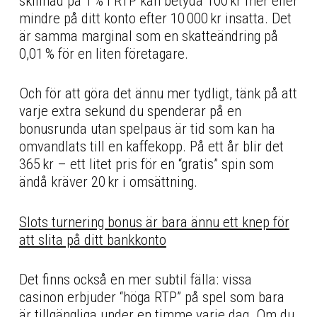
skillnad på 1 % i RTP kan betyda 100 kr mer eller
mindre på ditt konto efter 10 000 kr insatta. Det
är samma marginal som en skatteändring på
0,01 % för en liten företagare.
Och för att göra det ännu mer tydligt, tänk på att
varje extra sekund du spenderar på en
bonusrunda utan spelpaus är tid som kan ha
omvandlats till en kaffekopp. På ett år blir det
365 kr – ett litet pris för en “gratis” spin som
ändå kräver 20 kr i omsättning.
Slots turnering bonus är bara ännu ett knep för
att slita på ditt bankkonto
Det finns också en mer subtil fälla: vissa
casinon erbjuder “höga RTP” på spel som bara
är tillgängliga under en timme varje dag. Om du