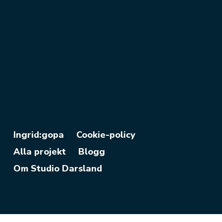
Ingrid:gopa
Cookie-policy
Alla projekt
Blogg
Om Studio Darsland
secrus.org