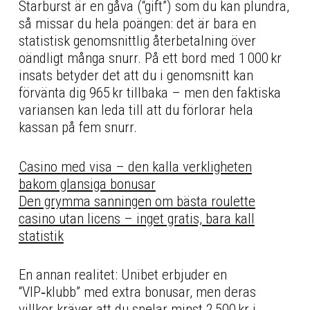
Starburst är en gåva (“gift”) som du kan plundra,
så missar du hela poängen: det är bara en
statistisk genomsnittlig återbetalning över
oändligt många snurr. På ett bord med 1 000 kr
insats betyder det att du i genomsnitt kan
förvänta dig 965 kr tillbaka – men den faktiska
variansen kan leda till att du förlorar hela
kassan på fem snurr.
Casino med visa – den kalla verkligheten
bakom glansiga bonusar
Den grymma sanningen om bästa roulette
casino utan licens – inget gratis, bara kall
statistik
En annan realitet: Unibet erbjuder en
“VIP‑klubb” med extra bonusar, men deras
villkor kräver att du spelar minst 2 500 kr i