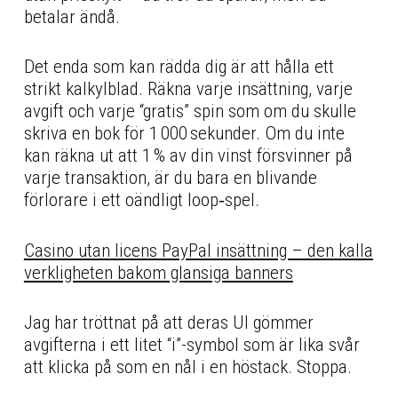
betalar ändå.
Det enda som kan rädda dig är att hålla ett
strikt kalkylblad. Räkna varje insättning, varje
avgift och varje “gratis” spin som om du skulle
skriva en bok för 1 000 sekunder. Om du inte
kan räkna ut att 1 % av din vinst försvinner på
varje transaktion, är du bara en blivande
förlorare i ett oändligt loop‑spel.
Casino utan licens PayPal insättning – den kalla
verkligheten bakom glansiga banners
Jag har tröttnat på att deras UI gömmer
avgifterna i ett litet “i”-symbol som är lika svår
att klicka på som en nål i en höstack. Stoppa.