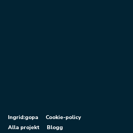
Ingrid:gopa
Cookie-policy
Alla projekt
Blogg