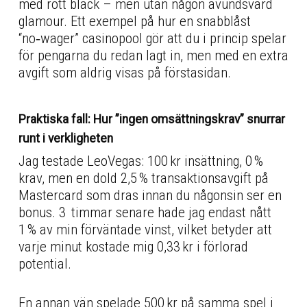
med rött bläck – men utan någon avundsvärd
glamour. Ett exempel på hur en snabblåst
“no‑wager” casinopool gör att du i princip spelar
för pengarna du redan lagt in, men med en extra
avgift som aldrig visas på förstasidan.
Praktiska fall: Hur ”ingen omsättningskrav” snurrar
runt i verkligheten
Jag testade LeoVegas: 100 kr insättning, 0 %
krav, men en dold 2,5 % transaktionsavgift på
Mastercard som dras innan du någonsin ser en
bonus. 3 timmar senare hade jag endast nått
1 % av min förväntade vinst, vilket betyder att
varje minut kostade mig 0,33 kr i förlorad
potential.
En annan vän spelade 500 kr på samma spel i