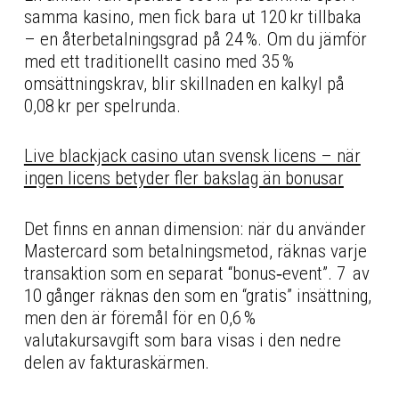
samma kasino, men fick bara ut 120 kr tillbaka
– en återbetalningsgrad på 24 %. Om du jämför
med ett traditionellt casino med 35 %
omsättningskrav, blir skillnaden en kalkyl på
0,08 kr per spelrunda.
Live blackjack casino utan svensk licens – när
ingen licens betyder fler bakslag än bonusar
Det finns en annan dimension: när du använder
Mastercard som betalningsmetod, räknas varje
transaktion som en separat “bonus‑event”. 7 av
10 gånger räknas den som en “gratis” insättning,
men den är föremål för en 0,6 %
valutakursavgift som bara visas i den nedre
delen av fakturaskärmen.