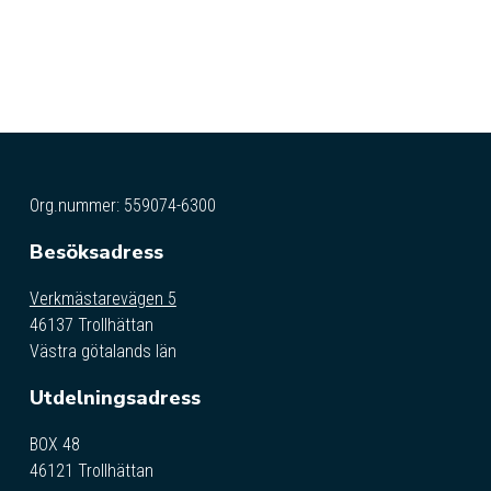
Org.nummer: 559074-6300
Besöksadress
Verkmästarevägen 5
46137 Trollhättan
Västra götalands län
Utdelningsadress
BOX 48
46121 Trollhättan